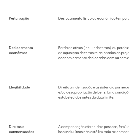
Perturbação
Deslocamento físico ou econômico temporári
Deslocamento
Perda de ativos (incluindo terras), ou perda d
econômico
da aquisição de terras relacionadas ao projet
economicamente deslocadas com ou sem exper
Elegibilidade
Direito à indenização e assistência por neces
e/ou desapropriação de bens. Uma condição típi
estabelecidos antes da data limite.
Direitos e
A compensação oferecida a pessoas, famílias,
compensações
Isso inclui (mas não está limitado a): compens