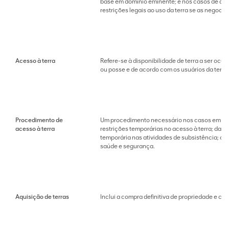
base em domínio eminente; e nos casos de ac
restrições legais ao uso da terra se as negoc
Acesso à terra
Refere-se à disponibilidade de terra a ser oc
ou posse e de acordo com os usuários da terr
Procedimento de
Um procedimento necessário nos casos em que o
acesso à terra
restrições temporárias no acesso à terra; dano
temporária nas atividades de subsistência; ou
saúde e segurança.
Aquisição de terras
Inclui a compra definitiva de propriedade e co