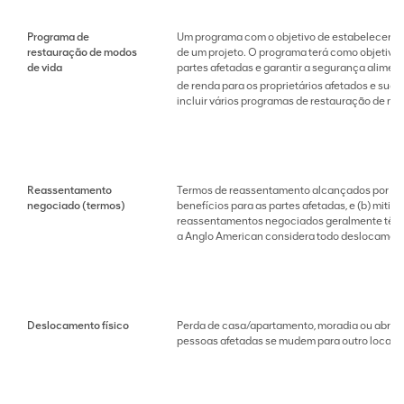
Programa de
Um programa com o objetivo de estabelecer co
restauração de modos
de um projeto. O programa terá como objetivo r
de vida
partes afetadas e garantir a segurança alime
de renda para os proprietários afetados e sua
incluir vários programas de restauração de me
Reassentamento
Termos de reassentamento alcançados por meio
negociado (termos)
benefícios para as partes afetadas, e (b) miti
reassentamentos negociados geralmente têm co
a Anglo American considera todo deslocament
Deslocamento físico
Perda de casa/apartamento, moradia ou abrigo 
pessoas afetadas se mudem para outro local.