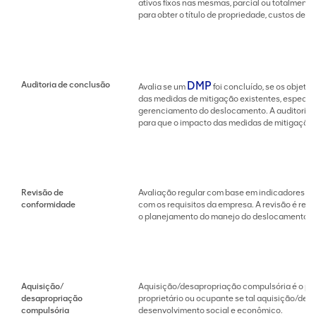
ativos fixos nas mesmas, parcial ou totalmen
para obter o título de propriedade, custos de
DMP
Auditoria de conclusão
Avalia se um
foi concluído, se os objet
das medidas de mitigação existentes, especia
gerenciamento do deslocamento. A auditoria é
para que o impacto das medidas de mitigação 
Revisão de
Avaliação regular com base em indicadores p
conformidade
com os requisitos da empresa. A revisão é rea
o planejamento do manejo do deslocamento.
Aquisição/
Aquisição/desapropriação compulsória é o pode
desapropriação
proprietário ou ocupante se tal aquisição/desa
compulsória
desenvolvimento social e econômico.