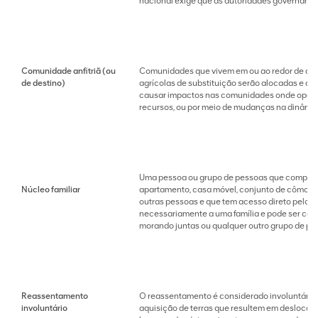
nacional exige que as autoridades governamen
Comunidade anfitriã (ou
Comunidades que vivem em ou ao redor de áre
de destino)
agrícolas de substituição serão alocadas e q
causar impactos nas comunidades onde operamo
recursos, ou por meio de mudanças na dinâmi
Uma pessoa ou grupo de pessoas que comparti
Núcleo familiar
apartamento, casa móvel, conjunto de cômo
outras pessoas e que tem acesso direto pelo e
necessariamente a uma família e pode ser com
morando juntas ou qualquer outro grupo de pe
Reassentamento
O reassentamento é considerado involuntário 
involuntário
aquisição de terras que resultem em deslocame