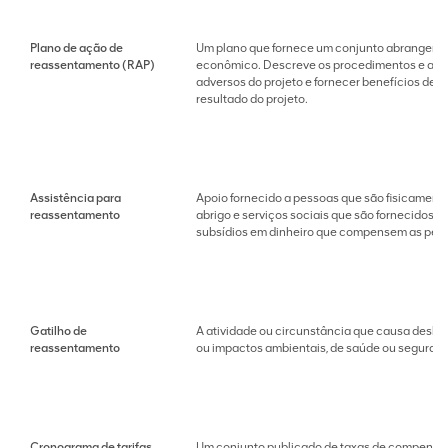
Plano de ação de
Um plano que fornece um conjunto abrangente 
reassentamento (RAP)
econômico. Descreve os procedimentos e ativ
adversos do projeto e fornecer benefícios de
resultado do projeto.
Assistência para
Apoio fornecido a pessoas que são fisicamente 
reassentamento
abrigo e serviços sociais que são fornecidos 
subsídios em dinheiro que compensem as pess
Gatilho de
A atividade ou circunstância que causa desloc
reassentamento
ou impactos ambientais, de saúde ou seguran
Cronograma de tarifas
Um conjunto publicado de taxas de compensaç