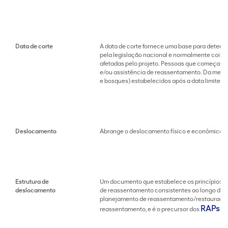
Data de corte
A data de corte fornece uma base para determi
pela legislação nacional e normalmente coinci
afetadas pelo projeto. Pessoas que começam a
e/ou assistência de reassentamento. Da mesma f
e bosques) estabelecidos após a data limite 
Deslocamento
Abrange o deslocamento físico e econômico (v
Estrutura de
Um documento que estabelece os princípios e
deslocamento
de reassentamento consistentes ao longo do te
planejamento de reassentamento/restauração 
RAPs
reassentamento, e é o precursor dos
e/