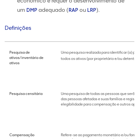
econômico e requer o desenvolvimento de
um
adequado (
ou
).
DMP
RAP
LRP
Definições
Pesquisa de
Uma pesquisa realizada para identificar (a) pes
ativos/inventário de
todos os ativos (por proprietário e/ou detent
ativos
Pesquisa censitária
Uma pesquisa de todas as pessoas que serão d
das pessoas afetadas e suas famílias e registr
elegibilidade para compensação e outros apoi
Compensação
Refere-se ao pagamento monetário e/ou forneci