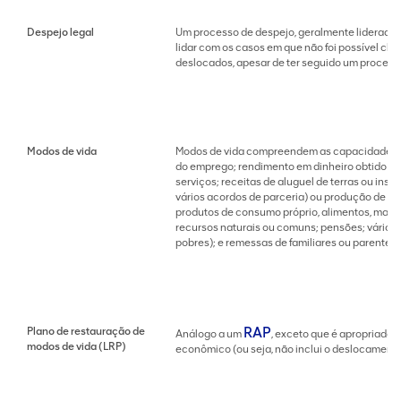
Despejo legal
Um processo de despejo, geralmente liderado 
lidar com os casos em que não foi possível ch
deslocados, apesar de ter seguido um process
Modos de vida
Modos de vida compreendem as capacidades, be
do emprego; rendimento em dinheiro obtido at
serviços; receitas de aluguel de terras ou ins
vários acordos de parceria) ou produção de g
produtos de consumo próprio, alimentos, mater
recursos naturais ou comuns; pensões; vários 
pobres); e remessas de familiares ou parentes.
RAP
Plano de restauração de
Análogo a um
, exceto que é apropriado
modos de vida (LRP)
econômico (ou seja, não inclui o deslocamento 