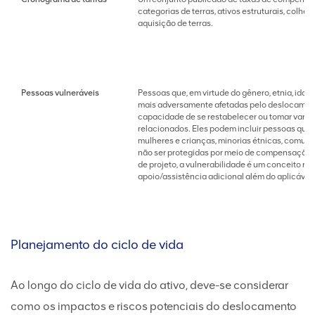
categorias de terras, ativos estruturais, colhe
aquisição de terras.
Pessoas vulneráveis
Pessoas que, em virtude do gênero, etnia, idad
mais adversamente afetadas pelo deslocamento
capacidade de se restabelecer ou tomar vant
relacionados. Eles podem incluir pessoas que v
mulheres e crianças, minorias étnicas, comu
não ser protegidas por meio de compensação na
de projeto, a vulnerabilidade é um conceito rel
apoio/assistência adicional além do aplicáv
Planejamento do ciclo de vida
Ao longo do ciclo de vida do ativo, deve-se considerar
como os impactos e riscos potenciais do deslocamento