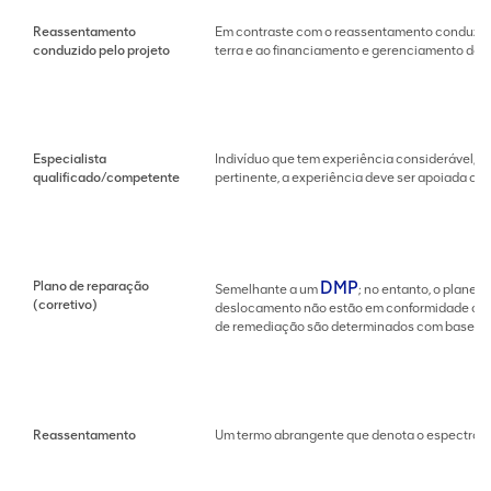
Reassentamento
Em contraste com o reassentamento conduzido 
conduzido pelo projeto
terra e ao financiamento e gerenciamento do
Especialista
Indivíduo que tem experiência considerável,
qualificado/competente
pertinente, a experiência deve ser apoiada com
DMP
Plano de reparação
Semelhante a um
; no entanto, o planej
(corretivo)
deslocamento não estão em conformidade com 
de remediação são determinados com base nas
Reassentamento
Um termo abrangente que denota o espectro de