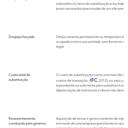
subsistência; terra de substituição e/ou habita
prazo necessária para mudar de um site para o
Despejo forçado
Deslocamento permanente ou temporário de ind
ocupada contra sua vontade, sem fornecer aces
legal.
Custo total de
O custo de substituição como uma taxa de com
IFC
substituição
custos de transação. (
, 2012); ou seja, um
equivalente ou suficiente para substituir/compr
depreciação de estruturas e ativos não deve s
Reassentamento
Aquisição de terras e gerenciamento de impac
conduzido pelo governo
em nome de uma empresa para fornecer acesso 