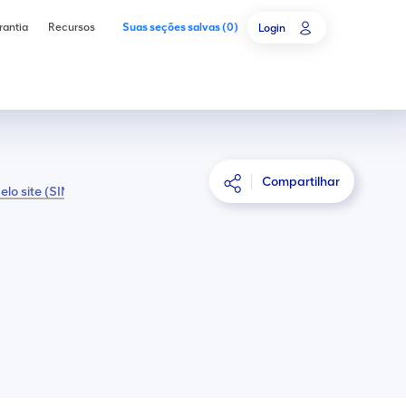
rantia
Recursos
Suas seções salvas
(
0
)
Login
ar
Compartilhar
lo site (SIM)
4G.2 Orientação
PLANEJAR
Tare