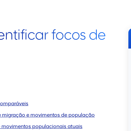
dentificar focos de
 comparáveis
o de migração e movimentos de população
 e movimentos populacionais atuais