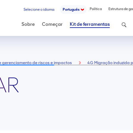
Política
Estrutura de ga
Selecione o idioma:
Português
Pesquis
Sobre
Começar
Kit de ferramentas
e gerenciamento de riscos e impactos
4G Migração induzida pe
AR