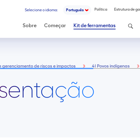
Política
Estrutura de ga
Selecione o idioma:
Português
Pesquis
Sobre
Começar
Kit de ferramentas
e gerenciamento de riscos e impactos
4I Povos indígenas
resentação