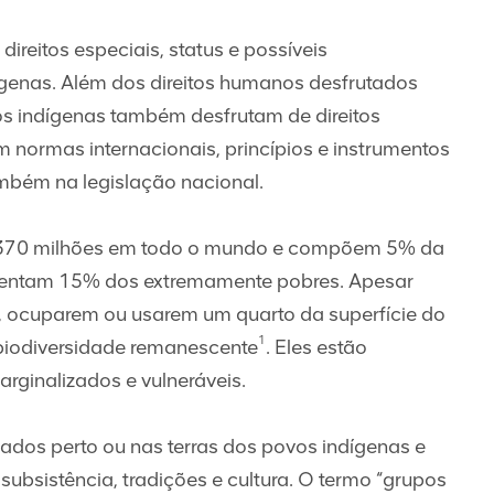
ireitos especiais, status e possíveis
ígenas. Além dos direitos humanos desfrutados
os indígenas também desfrutam de direitos
em normas internacionais, princípios e instrumentos
ambém na legislação nacional.
 370 milhões em todo o mundo e compõem 5% da
sentam 15% dos extremamente pobres. Apesar
, ocuparem ou usarem um quarto da superfície do
1
biodiversidade remanescente
. Eles estão
rginalizados e vulneráveis.
izados perto ou nas terras dos povos indígenas e
ubsistência, tradições e cultura. O termo “grupos