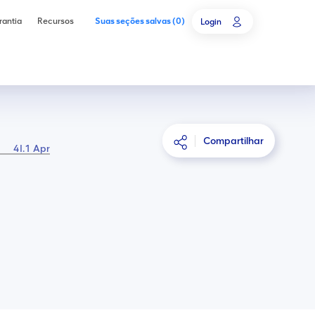
rantia
Recursos
Suas seções salvas
(
0
)
Login
ar
Compartilhar
4I.1 Apresentação
Sobre os povos indígenas