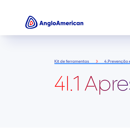
Kit de ferramentas
4.Prevenção 
4I.1 Ap