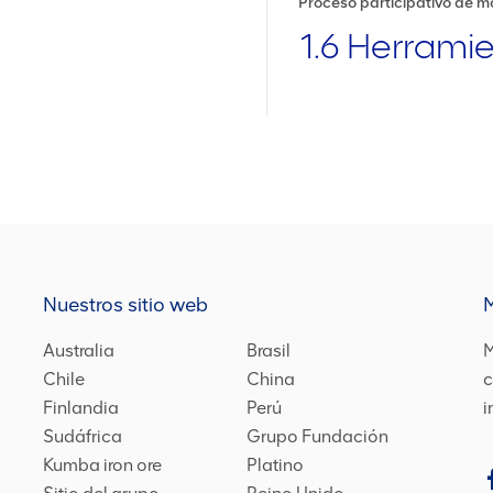
Proceso participativo de m
1.6 Herrami
Nuestros sitio web
Australia
Brasil
M
Chile
China
c
Finlandia
Perú
i
Sudáfrica
Grupo Fundación
Kumba iron ore
Platino