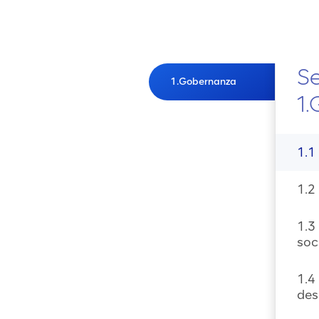
S
1.Gobernanza
1
1.1
1.2
1.3
soc
1.4
des