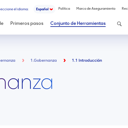
Política
Marco de Aseguramiento
Rec
leccione el idioma:
Español
Buscar
de
Primeros pasos
Conjunto de Herramientas
ernanza
1.Gobernanza
1.1 Introducción
rnanza